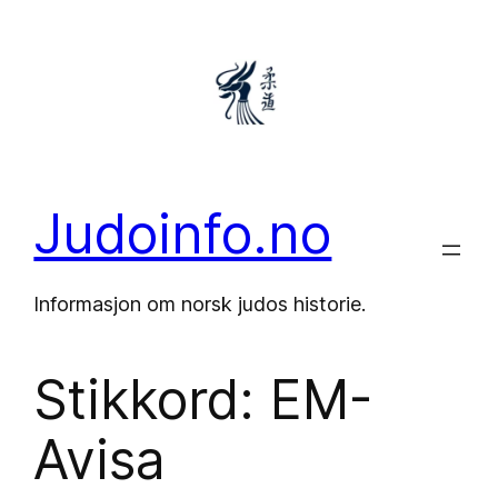
Hopp
til
innhold
Judoinfo.no
Informasjon om norsk judos historie.
Stikkord:
EM-
Avisa