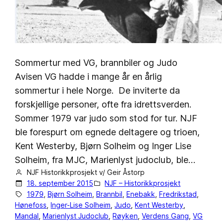
Sommertur med VG, brannbiler og Judo
Avisen VG hadde i mange år en årlig
sommertur i hele Norge. De inviterte da
forskjellige personer, ofte fra idrettsverden.
Sommer 1979 var judo som stod for tur. NJF
ble forespurt om egnede deltagere og trioen,
Kent Westerby, Bjørn Solheim og Inger Lise
Solheim, fra MJC, Marienlyst judoclub, ble…
NJF Historikkprosjekt v/ Geir Åstorp
18. september 2015
NJF – Historikkprosjekt
1979
, 
Bjørn Solheim
, 
Brannbil
, 
Enebakk
, 
Fredrikstad
, 
Hønefoss
, 
Inger-Lise Solheim
, 
Judo
, 
Kent Westerby
, 
Mandal
, 
Marienlyst Judoclub
, 
Røyken
, 
Verdens Gang
, 
VG