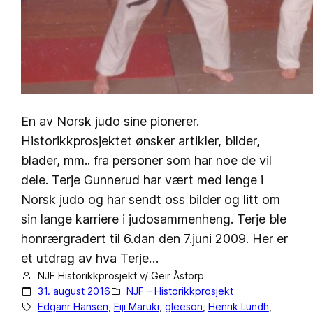
En av Norsk judo sine pionerer.
Historikkprosjektet ønsker artikler, bilder,
blader, mm.. fra personer som har noe de vil
dele. Terje Gunnerud har vært med lenge i
Norsk judo og har sendt oss bilder og litt om
sin lange karriere i judosammenheng. Terje ble
honrærgradert til 6.dan den 7.juni 2009. Her er
et utdrag av hva Terje…
NJF Historikkprosjekt v/ Geir Åstorp
31. august 2016
NJF – Historikkprosjekt
Edganr Hansen
, 
Eiji Maruki
, 
gleeson
, 
Henrik Lundh
, 