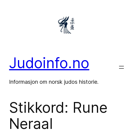
Hopp
til
innhold
Judoinfo.no
Informasjon om norsk judos historie.
Stikkord:
Rune
Neraal