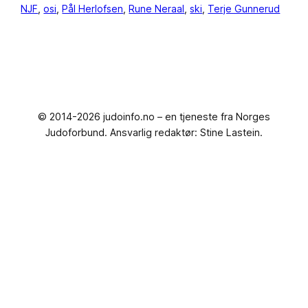
NJF
, 
osi
, 
Pål Herlofsen
, 
Rune Neraal
, 
ski
, 
Terje Gunnerud
© 2014-2026 judoinfo.no – en tjeneste fra Norges
Judoforbund. Ansvarlig redaktør: Stine Lastein.