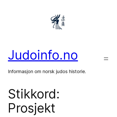
Hopp
til
innhold
Judoinfo.no
Informasjon om norsk judos historie.
Stikkord:
Prosjekt