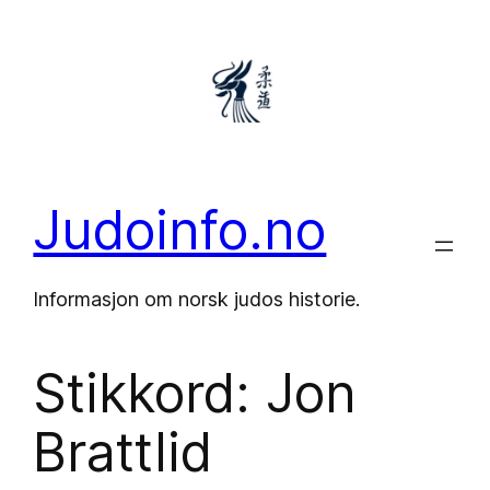
Hopp
til
innhold
Judoinfo.no
Informasjon om norsk judos historie.
Stikkord:
Jon
Brattlid