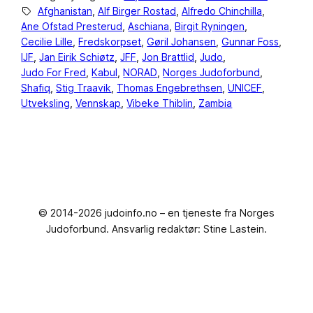
Afghanistan
, 
Alf Birger Rostad
, 
Alfredo Chinchilla
, 
Ane Ofstad Presterud
, 
Aschiana
, 
Birgit Ryningen
, 
Cecilie Lille
, 
Fredskorpset
, 
Gøril Johansen
, 
Gunnar Foss
, 
IJF
, 
Jan Eirik Schiøtz
, 
JFF
, 
Jon Brattlid
, 
Judo
, 
Judo For Fred
, 
Kabul
, 
NORAD
, 
Norges Judoforbund
, 
Shafiq
, 
Stig Traavik
, 
Thomas Engebrethsen
, 
UNICEF
, 
Utveksling
, 
Vennskap
, 
Vibeke Thiblin
, 
Zambia
© 2014-2026 judoinfo.no – en tjeneste fra Norges
Judoforbund. Ansvarlig redaktør: Stine Lastein.