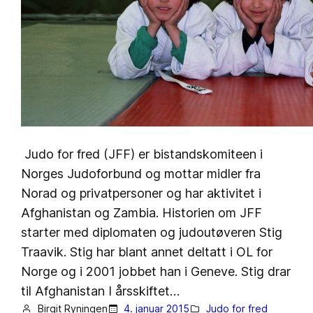
Judo for fred (JFF) er bistandskomiteen i
Norges Judoforbund og mottar midler fra
Norad og privatpersoner og har aktivitet i
Afghanistan og Zambia. Historien om JFF
starter med diplomaten og judoutøveren Stig
Traavik. Stig har blant annet deltatt i OL for
Norge og i 2001 jobbet han i Geneve. Stig drar
til Afghanistan I årsskiftet…
Birgit Ryningen
4. januar 2015
Judo for fred