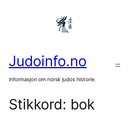
Hopp
til
innhold
Judoinfo.no
Informasjon om norsk judos historie.
Stikkord:
bok