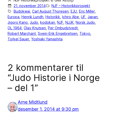
NJF Historikkprosjekt v/ Geir Åstorp
21. november 2014
NJF – Historikkprosjekt
Budokwai
, 
Carl August Thoresen
, 
EJU
, 
Eric Miller
, 
Europa
, 
Henrik Lundh
, 
Historikk
, 
Ichiro Abe
, 
IJF
, 
Japan
, 
Jigoro Kano
, 
Judo
, 
kodokan
, 
NJF
, 
NJJK
, 
Norsk Judo
, 
OL 1964
, 
Olav Knutsen
, 
Per Ombudstvedt
, 
Robert Marchant
, 
Svein-Erik Engebretsen
, 
Tokyo
, 
Torkel Sauer
, 
Yoshiaki Yamashita
2 kommentarer til
“Judo Historie i Norge
– del 1”
Arne Midtlund
desember 1, 2014 at 9:30 pm