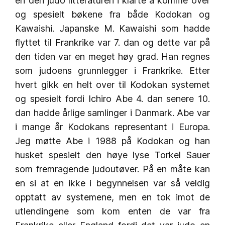
en den judo litteraturen i klarte å komme over
og spesielt bøkene fra både Kodokan og
Kawaishi. Japanske M. Kawaishi som hadde
flyttet til Frankrike var 7. dan og dette var på
den tiden var en meget høy grad. Han regnes
som judoens grunnlegger i Frankrike. Etter
hvert gikk en helt over til Kodokan systemet
og spesielt fordi Ichiro Abe 4. dan senere 10.
dan hadde årlige samlinger i Danmark. Abe var
i mange år Kodokans representant i Europa.
Jeg møtte Abe i 1988 på Kodokan og han
husket spesielt den høye lyse Torkel Sauer
som fremragende judoutøver. På en måte kan
en si at en ikke i begynnelsen var så veldig
opptatt av systemene, men en tok imot de
utlendingene som kom enten de var fra