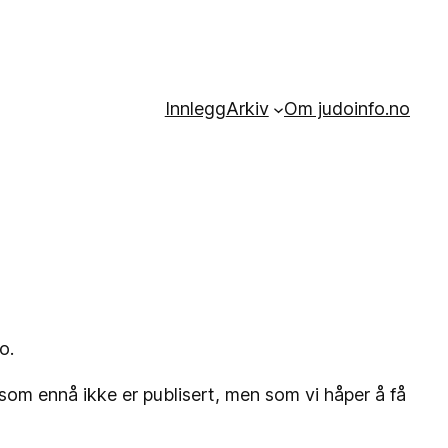
Innlegg
Arkiv
Om judoinfo.no
o.
p som ennå ikke er publisert, men som vi håper å få