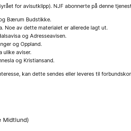
yrået for avisutklipp). NJF abonnerte på denne tjeneste
og Bærum Budstikke
.
a
. Noe av dette materialet er allerede lagt ut.
alsavisa
og
Adresseavisen
.
vanger og Oppland.
 ulike aviser.
nnesla og Kristiansand.
teresse, kan dette sendes eller leveres til forbundskont
e Midtlund)